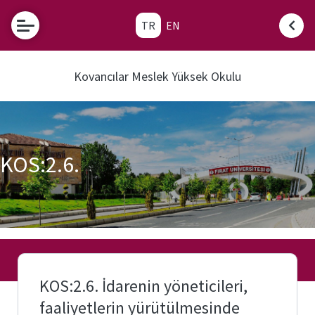
TR
EN
e-
Hizmetler
Kovancılar Meslek Yüksek Okulu
Fırat
Öğretim
e-
Elemanı
Posta
Ofis
Saatleri
Öğrenci
İşleri
Danışman
KOS:2.6.
Otomasyonu
Listeleri
Transkript
Akademik
Belgesi
Takvim
Kartlı
Üniversite
Yemek
Evi
Sistemi
(Para
Yükleme)
KOS:2.6. İdarenin yöneticileri,
Etkinlikler
faaliyetlerin yürütülmesinde