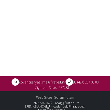
kovancilaryazisma@firat.edu.tr
90 (424) 237 00 00
Ziyaretçi Sayısı:
577288
Web Sitesi Sorumluları
RAMAZAN DAĞ --
rdag@firat.edu.tr
EREN ASLANOĞLU --
easlanoglu@firat.edu.tr