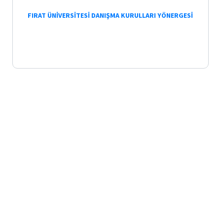
Bologna
FIRAT ÜNİVERSİTESİ DANIŞMA KURULLARI YÖNERGESİ
Form ve
Belgeler