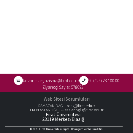
kovancilaryazisma@firat.edu.tr
90 (424) 237 00 00
Ziyaretçi Sayısı:
578093
Web Sitesi Sorumluları
RAMAZAN DAĞ --
rdag@firat.edu.tr
EREN ASLANOĞLU --
easlanoglu@firat.edu.tr
Fırat Üniversitesi
23119 Merkez/Elazığ
© 2023
Fırat Üniversitesi Dijital Dönüşüm ve Yazılım Ofisi