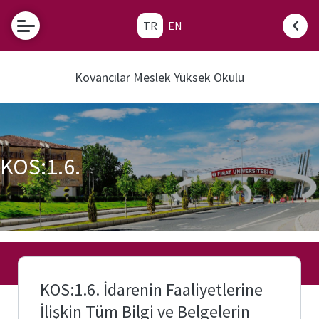
TR
EN
e-
Hizmetler
Kovancılar Meslek Yüksek Okulu
Fırat
Öğretim
e-
Elemanı
Posta
Ofis
Saatleri
Öğrenci
İşleri
Danışman
KOS:1.6.
Otomasyonu
Listeleri
Transkript
Akademik
Belgesi
Takvim
Kartlı
Üniversite
Yemek
Evi
Sistemi
(Para
Yükleme)
KOS:1.6. İdarenin Faaliyetlerine
Etkinlikler
İlişkin Tüm Bilgi ve Belgelerin