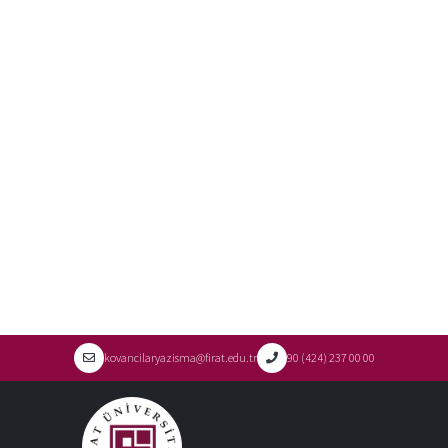
kovancilaryazisma@firat.edu.tr
90 (424) 237 00 00