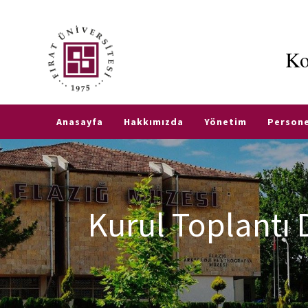
Ko
e-
Hizmetler
Fırat
TR
EN
Öğretim
e-
Elemanı
Posta
Anasayfa
Hakkımızda
Yönetim
Persone
Ofis
Saatleri
Öğrenci
İşleri
Danışman
Otomasyonu
Listeleri
Kurul Toplantı
Transkript
Belgesi
Akademik
Takvim
Kartlı
Yemek
Üniversite
Sistemi
Evi