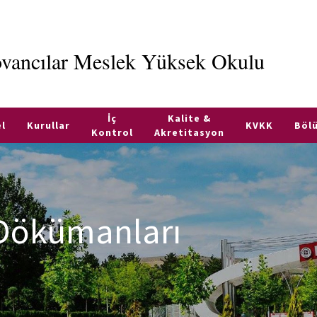
vancılar Meslek Yüksek Okulu
İç
Kalite &
l
Kurullar
KVKK
Böl
Kontrol
Akretitasyon
 Dökümanları