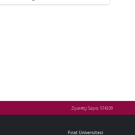
Ziyaretçi Sayısı:
574109
Fırat Üniversitesi