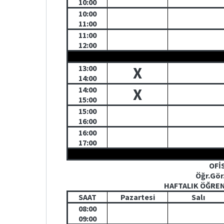
10:00
10:00
11:00
11:00
12:00
13:00
X
14:00
14:00
X
15:00
15:00
16:00
16:00
17:00
OFİ
Öğr.Gör
HAFTALIK ÖĞRE
SAAT
Pazartesi
Salı
08:00
09:00