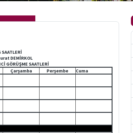
S SAATLERİ
Murat DEMİRKOL
NCİ GÖRÜŞME SAATLERİ
Çarşamba
Perşembe
Cuma