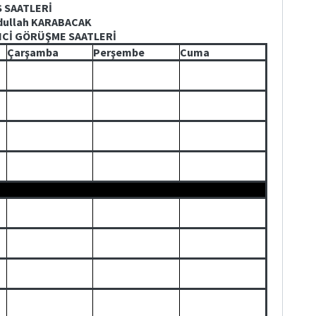
S SAATLERİ
bdullah KARABACAK
NCİ GÖRÜŞME SAATLERİ
Çarşamba
Perşembe
Cuma