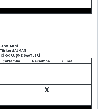
S SAATLERİ
 Türker SALMAN
NCİ GÖRÜŞME SAATLERİ
Çarşamba
Perşembe
Cuma
X