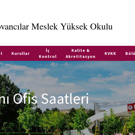
vancılar Meslek Yüksek Okulu
İç
Kalite &
l
Kurullar
KVKK
Böl
Kontrol
Akretitasyon
 Ofis Saatleri