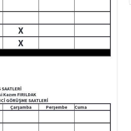
X
X
S SAATLERİ
si Kazım FIRILDAK
NCİ GÖRÜŞME SAATLERİ
Çarşamba
Perşembe
Cuma