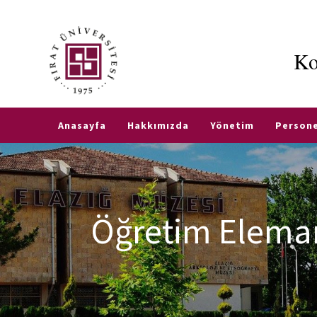
Ko
e-
Hizmetler
Fırat
TR
EN
Öğretim
e-
Elemanı
Posta
Anasayfa
Hakkımızda
Yönetim
Persone
Ofis
Saatleri
Öğrenci
İşleri
Danışman
Otomasyonu
Listeleri
Öğretim Elemanı
Transkript
Belgesi
Akademik
Takvim
Kartlı
Yemek
Üniversite
Sistemi
Evi