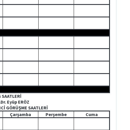
S SAATLERİ
.Dr. Eyüp ERÖZ
NCİ GÖRÜŞME SAATLERİ
Çarşamba
Perşembe
Cuma