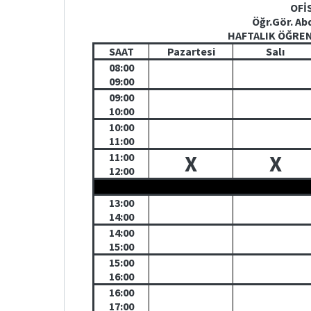
OFİ
Öğr.Gör. A
HAFTALIK ÖĞRE
SAAT
Pazartesi
Salı
08:00
09:00
09:00
10:00
10:00
11:00
11:00
X
X
12:00
13:00
14:00
14:00
15:00
15:00
16:00
16:00
17:00