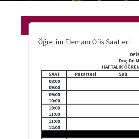
(Para
Yükleme)
Etkinlikler
Bologna
Öğretim Elemanı Ofis Saatleri
Form ve
OFİ
Belgeler
Doç.Dr. 
HAFTALIK ÖĞRE
SAAT
Pazartesi
Salı
08:00
09:00
09:00
10:00
10:00
11:00
11:00
12:00