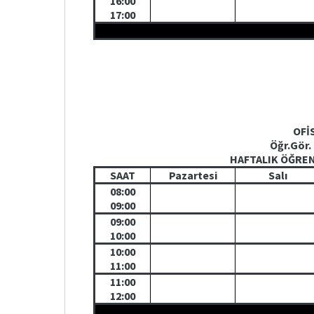
16:00
17:00
OFİ
Öğr.Gör.
HAFTALIK ÖĞRE
SAAT
Pazartesi
Salı
08:00
09:00
09:00
10:00
10:00
11:00
11:00
12:00