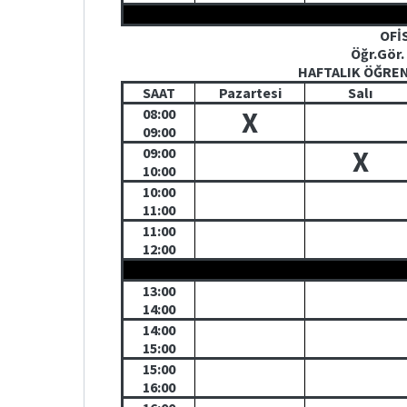
OFİ
Öğr.Gör.
HAFTALIK ÖĞRE
SAAT
Pazartesi
Salı
08:00
X
09:00
09:00
X
10:00
10:00
11:00
11:00
12:00
13:00
14:00
14:00
15:00
15:00
16:00