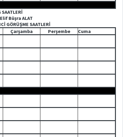
S SAATLERİ
 Elif Büşra ALAT
NCİ GÖRÜŞME SAATLERİ
Çarşamba
Perşembe
Cuma